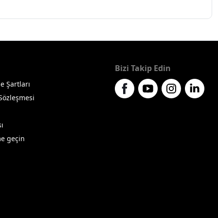
Bizi Takip Edin
e Şartları
 Sözleşmesi
sı
me geçin