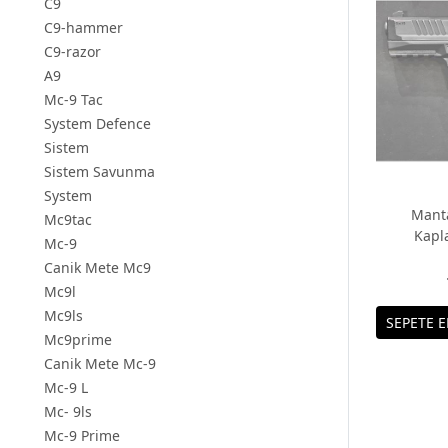
C9
C9-hammer
C9-razor
A9
Mc-9 Tac
System Defence
Sistem
Sistem Savunma
System
Mant
Mc9tac
Kapl
Mc-9
Canik Mete Mc9
Mc9l
Mc9ls
Mc9prime
Canik Mete Mc-9
Mc-9 L
Mc- 9ls
Mc-9 Prime