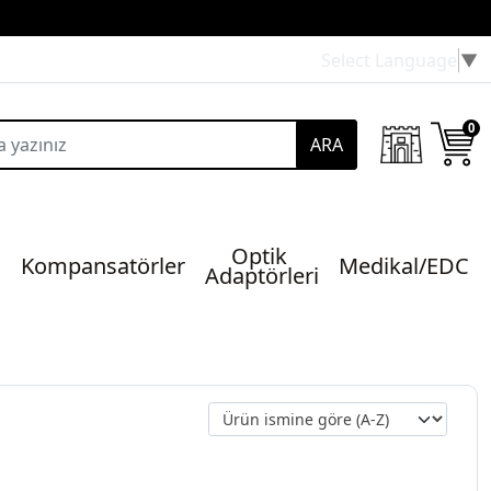
Select Language
▼
0
ARA
Optik 
Kompansatörler
Medikal/EDC
Adaptörleri