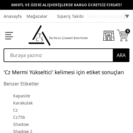
6000TL VE ÜZERİ ALIŞVERİŞLERDE KARGO ÜCRETSİZ FIRSATI!
Select Language
▼
Anasayfa
Mağazalar
Sipariş Takibi
Müşteri Hizmetleri
0
ARA
'Cz Mermi Yükseltici' kelimesi için etiket sonuçları
Benzer Etiketler
Kapasite
Karakulak
Cz
Cz75b
Shadow
Shadow 2