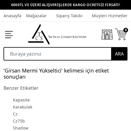
6000TL VE ÜZERİ ALIŞVERİŞLERDE KARGO ÜCRETSİZ FIRSATI!
Anasayfa
Mağazalar
Sipariş Takibi
Müşteri Hizmetleri
0
ARA
'Girsan Mermi Yükseltici' kelimesi için etiket
sonuçları
Benzer Etiketler
Kapasite
Karakulak
Cz
Cz75b
Shadow