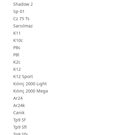
Shadow 2
Sp-01
Cz 75 Ts
Sarsılmaz
K11
K10c
P8s
P8l
K2c
K12
K12 Sport
Kılınç 2000 Lıght
Kılınç 2000 Mega
Ar24
Ar24k
Canik
Tp9 Sf
Tp9 Sfl
Tp9 Sfx