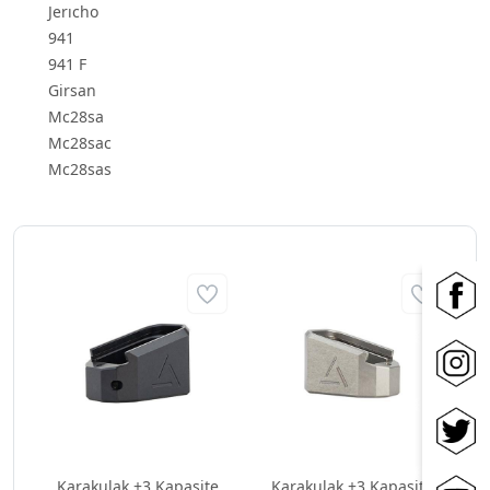
Jerıcho
941
941 F
Girsan
Mc28sa
Mc28sac
Mc28sas
Karakulak +3 Kapasite
Karakulak +3 Kapasite