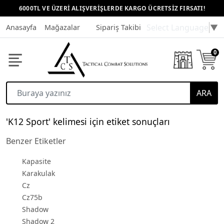
6000TL VE ÜZERİ ALIŞVERİŞLERDE KARGO ÜCRETSİZ FIRSATI!
Select Language
▼
Anasayfa
Mağazalar
Sipariş Takibi
Müşteri Hizmetleri
0
ARA
'K12 Sport' kelimesi için etiket sonuçları
Benzer Etiketler
Kapasite
Karakulak
Cz
Cz75b
Shadow
Shadow 2