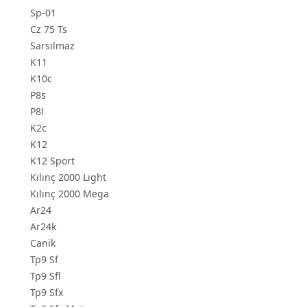
Sp-01
Cz 75 Ts
Sarsılmaz
K11
K10c
P8s
P8l
K2c
K12
K12 Sport
Kılınç 2000 Lıght
Kılınç 2000 Mega
Ar24
Ar24k
Canik
Tp9 Sf
Tp9 Sfl
Tp9 Sfx