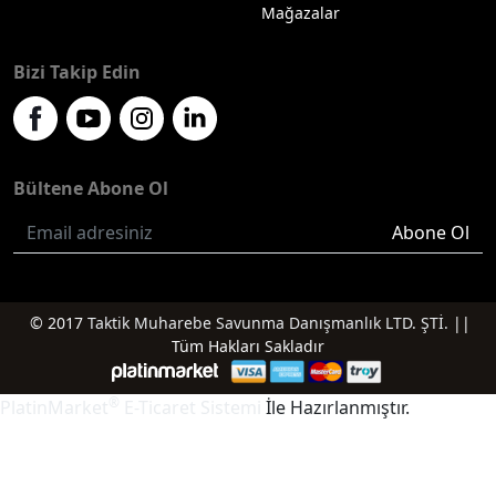
Mağazalar
Bizi Takip Edin
Bültene Abone Ol
Abone Ol
© 2017
Taktik Muharebe Savunma Danışmanlık LTD. ŞTİ.
||
Tüm Hakları Sakladır
®
PlatinMarket
E-Ticaret Sistemi
İle Hazırlanmıştır.