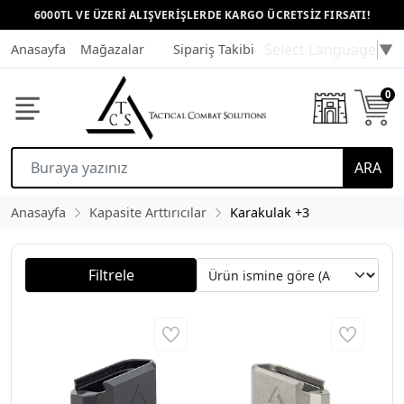
6000TL VE ÜZERİ ALIŞVERİŞLERDE KARGO ÜCRETSİZ FIRSATI!
Select Language
▼
Anasayfa
Mağazalar
Sipariş Takibi
Müşteri Hizmetleri
0
ARA
Anasayfa
Kapasite Arttırıcılar
Karakulak +3
Filtrele