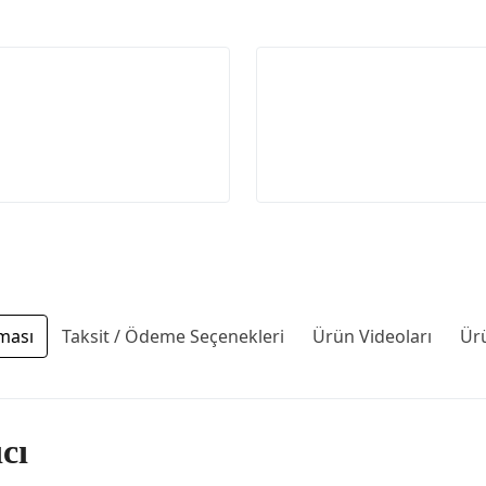
ması
Taksit / Ödeme Seçenekleri
Ürün Videoları
Ür
cı