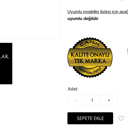
Uyumlu modeller listesi için aş
uyumlu değild
ir
Adet
-
+