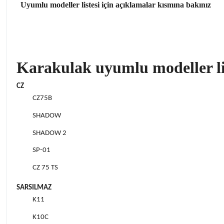
Uyumlu modeller listesi için açıklamalar kısmına bakınız
Karakulak uyumlu modeller li
CZ
CZ75B
SHADOW
SHADOW 2
SP-01
CZ 75 TS
SARSILMAZ
K11
K10C