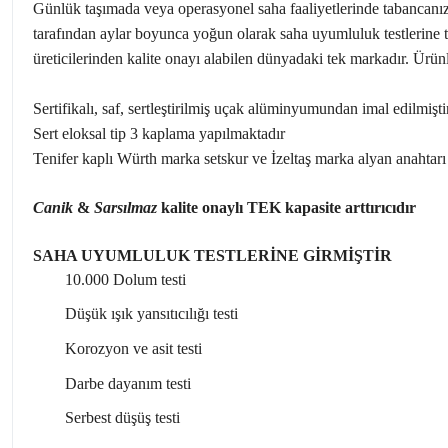
Günlük taşımada veya operasyonel saha faaliyetlerinde tabancanızda
tarafından aylar boyunca yoğun olarak saha uyumluluk testlerine tab
üreticilerinden kalite onayı alabilen dünyadaki tek markadır. Ürünl
Sertifikalı, saf, sertleştirilmiş uçak alüminyumundan imal edilmişti
Sert eloksal tip 3 kaplama yapılmaktadır
Tenifer kaplı Würth marka setskur ve İzeltaş marka alyan anahtarı
Canik
&
Sarsılmaz
kalite onaylı TEK kapasite arttırıcıdır
SAHA UYUMLULUK TESTLERİNE GİRMİŞTİR
10.000 Dolum testi
Düşük ışık yansıtıcılığı testi
Korozyon ve asit testi
Darbe dayanım testi
Serbest düşüş testi