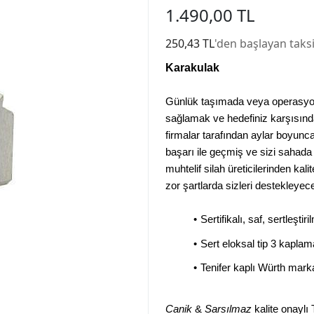
1.490,00 TL
250,43 TL
'den başlayan taksi
Karakulak
Günlük taşımada veya operasyone
sağlamak ve hedefiniz karşısında ü
firmalar tarafından aylar boyunca
başarı ile geçmiş ve sizi sahada
muhtelif silah üreticilerinden ka
zor şartlarda sizleri destekleyece
• 
Sertifikalı, saf, sertleşt
• 
Sert eloksal tip 3 kapla
• 
Tenifer kaplı Würth mark
Canik
&
Sarsılmaz
kalite onaylı 