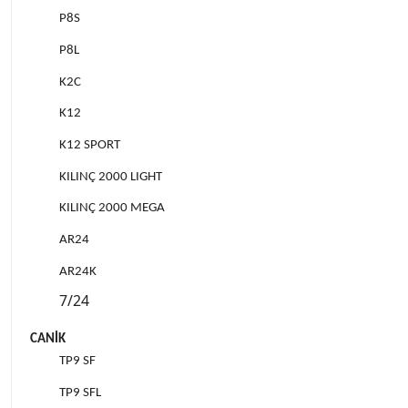
P8S
P8L
K2C
K12
K12 SPORT
KILINÇ 2000 LIGHT
KILINÇ 2000 MEGA
AR24
AR24K
7/24
CANİK
TP9 SF
TP9 SFL