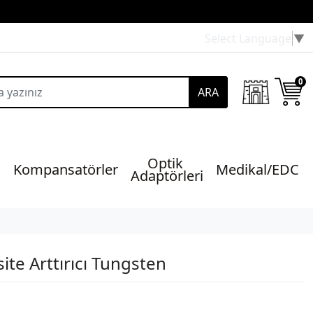
Select Language
▼
0
ARA
Optik 
Kompansatörler
Medikal/EDC
Adaptörleri
ite Arttırıcı Tungsten