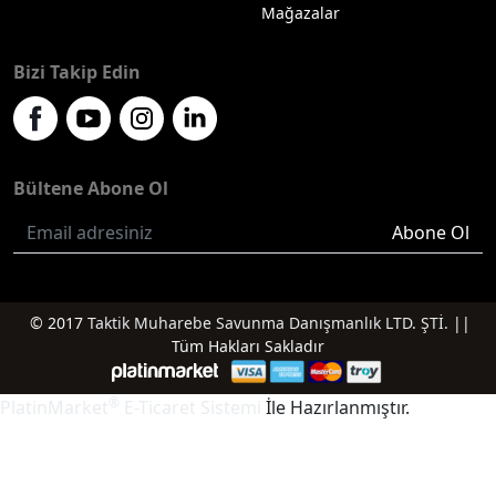
Mağazalar
Bizi Takip Edin
Bültene Abone Ol
Abone Ol
© 2017
Taktik Muharebe Savunma Danışmanlık LTD. ŞTİ.
||
Tüm Hakları Sakladır
®
PlatinMarket
E-Ticaret Sistemi
İle Hazırlanmıştır.