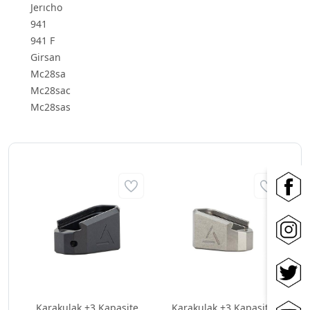
Jerıcho
941
941 F
Girsan
Mc28sa
Mc28sac
Mc28sas
Karakulak +3 Kapasite
Karakulak +3 Kapasite