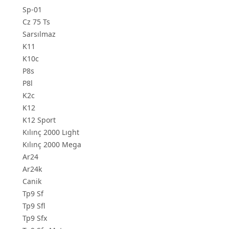
Sp-01
Cz 75 Ts
Sarsılmaz
K11
K10c
P8s
P8l
K2c
K12
K12 Sport
Kılınç 2000 Lıght
Kılınç 2000 Mega
Ar24
Ar24k
Canik
Tp9 Sf
Tp9 Sfl
Tp9 Sfx