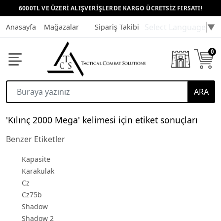
6000TL VE ÜZERİ ALIŞVERİŞLERDE KARGO ÜCRETSİZ FIRSATI!
Select Language
▼
Anasayfa
Mağazalar
Sipariş Takibi
Müşteri Hizmetleri
0
ARA
'Kılınç 2000 Mega' kelimesi için etiket sonuçları
Benzer Etiketler
Kapasite
Karakulak
Cz
Cz75b
Shadow
Shadow 2