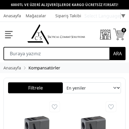
6000TL VE ÜZERİ ALIŞVERİŞLERDE KARGO ÜCRETSİZ FIRSATI!
Select Language
▼
Anasayfa
Mağazalar
Sipariş Takibi
Müşteri Hizmetleri
0
ARA
Anasayfa
Kompansatörler
Filtrele