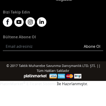
Bizi Takip Edin
Bültene Abone Ol
Abone Ol
© 2017
Taktik Muharebe Savunma Danışmanlık LTD. ŞTİ.
||
Tüm Hakları Sakladır
®
PlatinMarket
E-Ticaret Sistemi
İle Hazırlanmıştır.