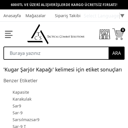
6000TL VE ÜZERİ ALIŞVERİŞLERDE KARGO ÜCRETSİZ FIRSATI!
Select Language
▼
Anasayfa
Mağazalar
Sipariş Takibi
Müşteri Hizmetleri
0
ARA
'Kugar Şarjör Kapağı' kelimesi için etiket sonuçları
Benzer Etiketler
Kapasite
Karakulak
Sar9
Sar-9
Sarsılmazsar9
Sar-9 T