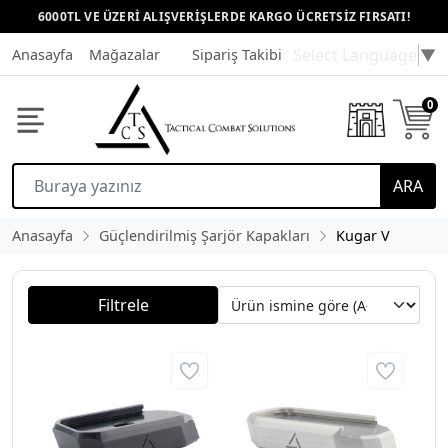
6000TL VE ÜZERİ ALIŞVERİŞLERDE KARGO ÜCRETSİZ FIRSATI!
Select Language
▼
Anasayfa
Mağazalar
Sipariş Takibi
Müşteri Hizmetleri
0
ARA
Anasayfa
Güçlendirilmiş Şarjör Kapakları
Kugar V
Filtrele