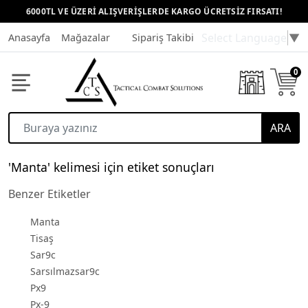
6000TL VE ÜZERİ ALIŞVERİŞLERDE KARGO ÜCRETSİZ FIRSATI!
Select Language
▼
Anasayfa
Mağazalar
Sipariş Takibi
Müşteri Hizmetleri
0
ARA
'Manta' kelimesi için etiket sonuçları
Benzer Etiketler
Manta
Tisaş
Sar9c
Sarsılmazsar9c
Px9
Px-9