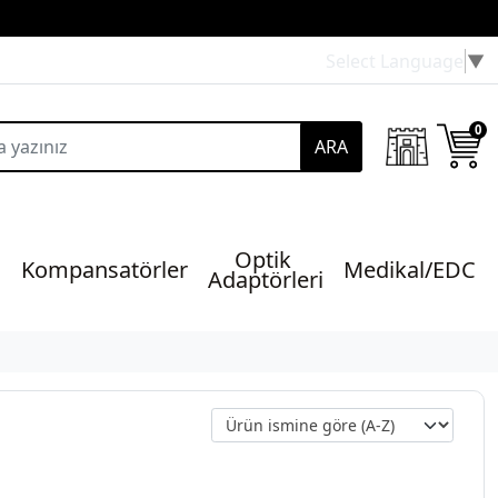
Select Language
▼
0
ARA
Optik 
Kompansatörler
Medikal/EDC
Adaptörleri