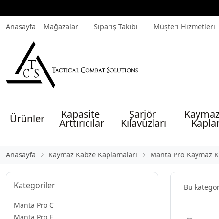
Anasayfa
Mağazalar
Sipariş Takibi
Müşteri Hizmetleri
Kapasite 
Şarjör 
Kaymaz
Ürünler
Arttırıcılar
Kılavuzları
Kapla
Anasayfa
Kaymaz Kabze Kaplamaları
Manta Pro Kaymaz K
Kategoriler
Bu katego
Manta Pro C
Manta Pro F