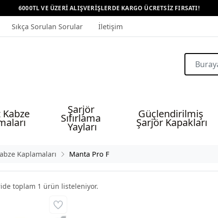
6000TL VE ÜZERİ ALIŞVERİŞLERDE KARGO ÜCRETSİZ FIRSATI!
Sıkça Sorulan Sorular
İletişim
Şarjör 
 Kabze 
Güçlendirilmiş 
Sıfırlama 
maları
Şarjör Kapakları
Yayları
abze Kaplamaları
Manta Pro F
ride toplam
1
ürün listeleniyor.