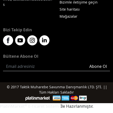
Bizimle iletişime geçin
s
Site haritası
Mağazalar
Bizi Takip Edin
Bültene Abone Ol
Abone Ol
© 2017
Taktik Muharebe Savunma Danışmanlık LTD. ŞTİ.
||
Tüm Hakları Sakladır
®
PlatinMarket
E-Ticaret Sistemi
İle Hazırlanmıştır.