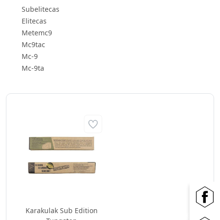
Subelitecas
Elitecas
Metemc9
Mc9tac
Mc-9
Mc-9ta
Karakulak Sub Edition