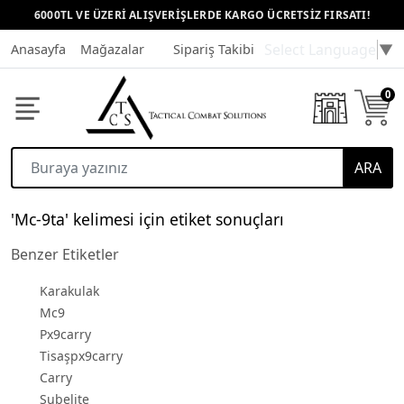
6000TL VE ÜZERİ ALIŞVERİŞLERDE KARGO ÜCRETSİZ FIRSATI!
Select Language
▼
Anasayfa
Mağazalar
Sipariş Takibi
Müşteri Hizmetleri
0
ARA
'Mc-9ta' kelimesi için etiket sonuçları
Benzer Etiketler
Karakulak
Mc9
Px9carry
Tisaşpx9carry
Carry
Subelite