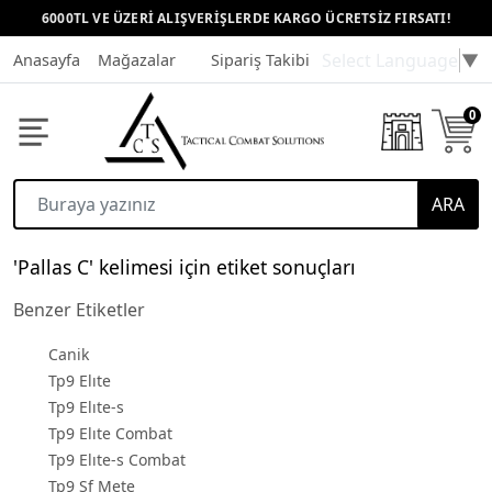
6000TL VE ÜZERİ ALIŞVERİŞLERDE KARGO ÜCRETSİZ FIRSATI!
Select Language
▼
Anasayfa
Mağazalar
Sipariş Takibi
Müşteri Hizmetleri
0
ARA
'Pallas C' kelimesi için etiket sonuçları
Benzer Etiketler
Canik
Tp9 Elıte
Tp9 Elıte-s
Tp9 Elıte Combat
Tp9 Elıte-s Combat
Tp9 Sf Mete