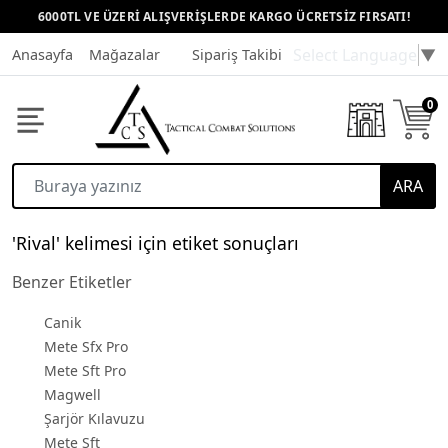
6000TL VE ÜZERİ ALIŞVERİŞLERDE KARGO ÜCRETSİZ FIRSATI!
Select Language
▼
Anasayfa
Mağazalar
Sipariş Takibi
Müşteri Hizmetleri
0
ARA
'Rival' kelimesi için etiket sonuçları
Benzer Etiketler
Canik
Mete Sfx Pro
Mete Sft Pro
Magwell
Şarjör Kılavuzu
Mete Sft