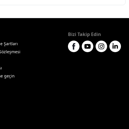
Bizi Takip Edin
e Şartları
 Sözleşmesi
sı
me geçin