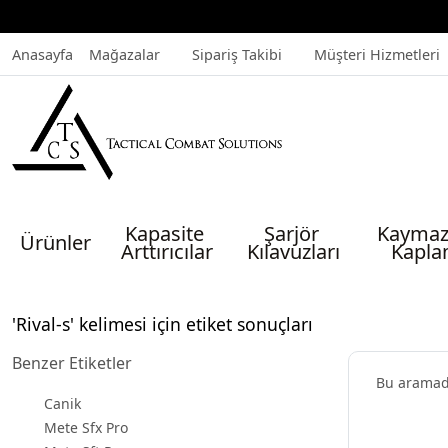
Anasayfa
Mağazalar
Sipariş Takibi
Müşteri Hizmetleri
Kapasite 
Şarjör 
Kaymaz
Ürünler
Arttırıcılar
Kılavuzları
Kapla
'Rival-s' kelimesi için etiket sonuçları
Benzer Etiketler
Bu arama
Canik
Mete Sfx Pro