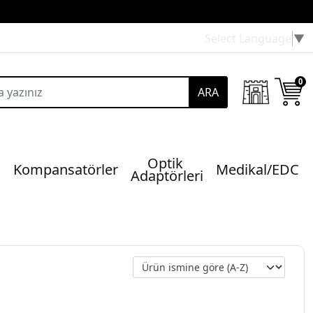
Select Language
▼
0
ARA
Optik 
Kompansatörler
Medikal/EDC
Adaptörleri