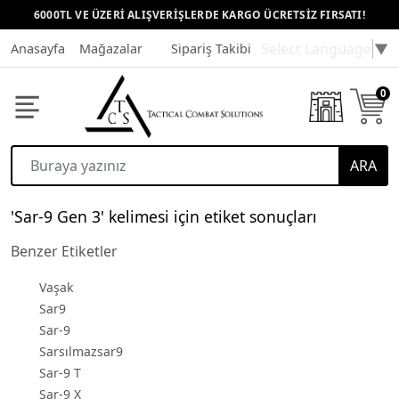
6000TL VE ÜZERİ ALIŞVERİŞLERDE KARGO ÜCRETSİZ FIRSATI!
Select Language
▼
Anasayfa
Mağazalar
Sipariş Takibi
Müşteri Hizmetleri
0
ARA
'Sar-9 Gen 3' kelimesi için etiket sonuçları
Benzer Etiketler
Vaşak
Sar9
Sar-9
Sarsılmazsar9
Sar-9 T
Sar-9 X