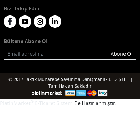
Bizi Takip Edin
Bültene Abone Ol
Abone Ol
© 2017
Taktik Muharebe Savunma Danışmanlık LTD. ŞTİ.
||
Tüm Hakları Sakladır
®
PlatinMarket
E-Ticaret Sistemi
İle Hazırlanmıştır.