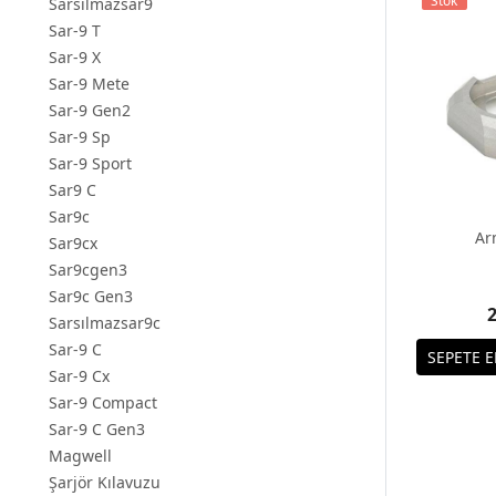
Stok
Sarsılmazsar9
Sar-9 T
Sar-9 X
Sar-9 Mete
Sar-9 Gen2
Sar-9 Sp
Sar-9 Sport
Sar9 C
Sar9c
Ar
Sar9cx
Sar9cgen3
Sar9c Gen3
2
Sarsılmazsar9c
Sar-9 C
Sar-9 Cx
Sar-9 Compact
Sar-9 C Gen3
Magwell
Şarjör Kılavuzu