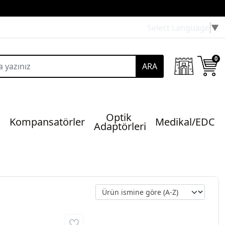
Select Language
▼
0
ARA
Optik 
Kompansatörler
Medikal/EDC
Adaptörleri