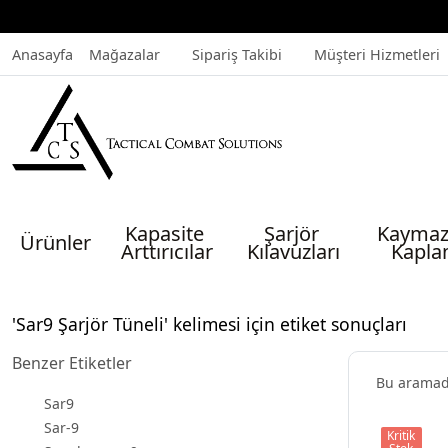
Anasayfa
Mağazalar
Sipariş Takibi
Müşteri Hizmetleri
Kapasite 
Şarjör 
Kaymaz
Ürünler
Arttırıcılar
Kılavuzları
Kapla
'Sar9 Şarjör Tüneli' kelimesi için etiket sonuçları
Benzer Etiketler
Bu arama
Sar9
Sar-9
Kritik