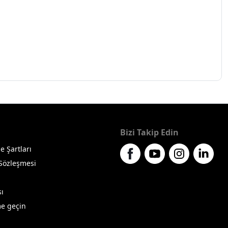
Bizi Takip Edin
e Şartları
 Sözleşmesi
sı
me geçin