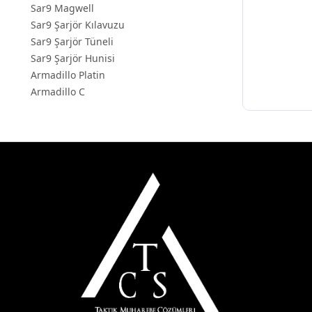
Sar9 Magwell
Sar9 Şarjör Kılavuzu
Sar9 Şarjör Tüneli
Sar9 Şarjör Hunisi
Armadillo Platin
Armadillo C