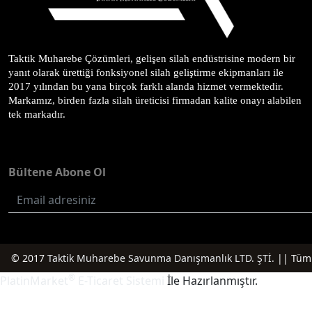
Taktik Muharebe Çözümleri, gelişen silah endüstrisine modern bir 
yanıt olarak ürettiği fonksiyonel silah geliştirme ekipmanları ile 
2017 yılından bu yana birçok farklı alanda hizmet vermektedir. 
Markamız, birden fazla silah üreticisi firmadan kalite onayı alabilen 
tek markadır.
Bültene Abone Ol
© 2017
Taktik Muharebe Savunma Danışmanlık LTD. ŞTİ.
|| Tüm 
®
PlatinMarket
E-Ticaret Sistemi
İle Hazırlanmıştır.