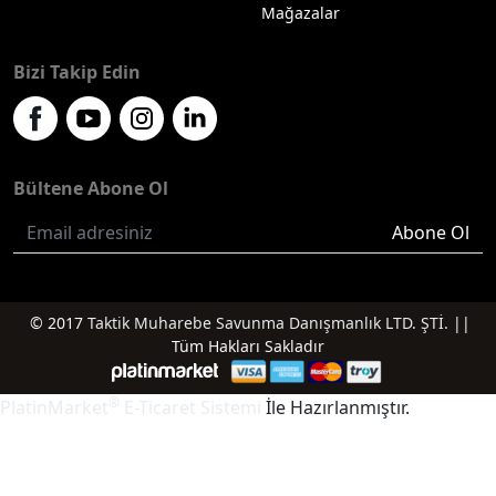
Mağazalar
Bizi Takip Edin
Bültene Abone Ol
Abone Ol
© 2017
Taktik Muharebe Savunma Danışmanlık LTD. ŞTİ.
||
Tüm Hakları Sakladır
®
PlatinMarket
E-Ticaret Sistemi
İle Hazırlanmıştır.