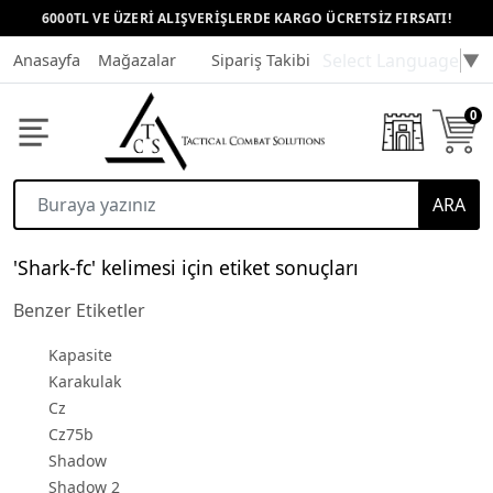
6000TL VE ÜZERİ ALIŞVERİŞLERDE KARGO ÜCRETSİZ FIRSATI!
Select Language
▼
Anasayfa
Mağazalar
Sipariş Takibi
Müşteri Hizmetleri
0
ARA
'Shark-fc' kelimesi için etiket sonuçları
Benzer Etiketler
Kapasite
Karakulak
Cz
Cz75b
Shadow
Shadow 2