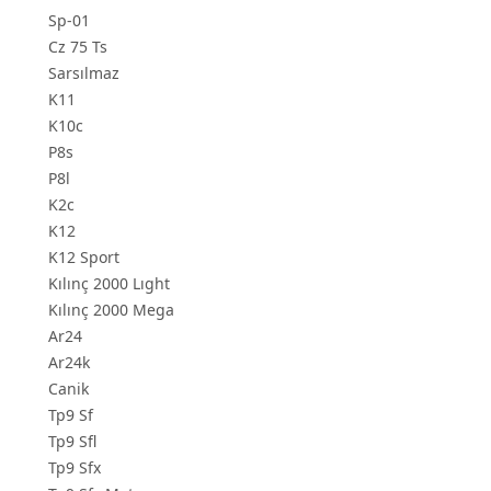
Sp-01
Cz 75 Ts
Sarsılmaz
K11
K10c
P8s
P8l
K2c
K12
K12 Sport
Kılınç 2000 Lıght
Kılınç 2000 Mega
Ar24
Ar24k
Canik
Tp9 Sf
Tp9 Sfl
Tp9 Sfx