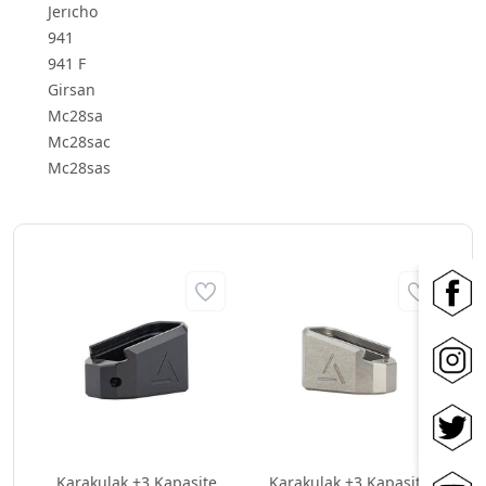
Jerıcho
941
941 F
Girsan
Mc28sa
Mc28sac
Mc28sas
Karakulak +3 Kapasite
Karakulak +3 Kapasite