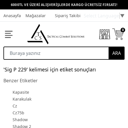
6000TL VE ÜZERİ ALIŞVERİŞLERDE KARGO ÜCRETSİZ FIRSATI!
Select Language
▼
Anasayfa
Mağazalar
Sipariş Takibi
Müşteri Hizmetleri
0
ARA
'Sig P 229' kelimesi için etiket sonuçları
Benzer Etiketler
Kapasite
Karakulak
Cz
Cz75b
Shadow
Shadow 2