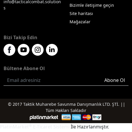
info@tacticalcombat.solution
Bizimle iletişime geçin
s
Site haritası
Mağazalar
Bizi Takip Edin
Bültene Abone Ol
Abone Ol
© 2017
Taktik Muharebe Savunma Danışmanlık LTD. ŞTİ.
||
Tüm Hakları Sakladır
®
PlatinMarket
E-Ticaret Sistemi
İle Hazırlanmıştır.