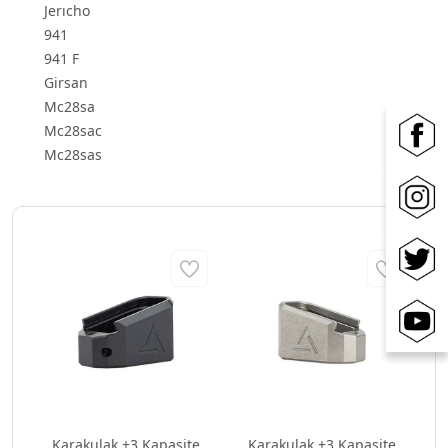
Jerıcho
941
941 F
Girsan
Mc28sa
Mc28sac
Mc28sas
Karakulak +3 Kapasite
Karakulak +3 Kapasite