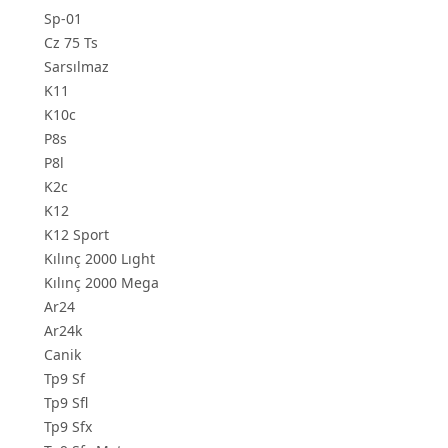
Sp-01
Cz 75 Ts
Sarsılmaz
K11
K10c
P8s
P8l
K2c
K12
K12 Sport
Kılınç 2000 Lıght
Kılınç 2000 Mega
Ar24
Ar24k
Canik
Tp9 Sf
Tp9 Sfl
Tp9 Sfx