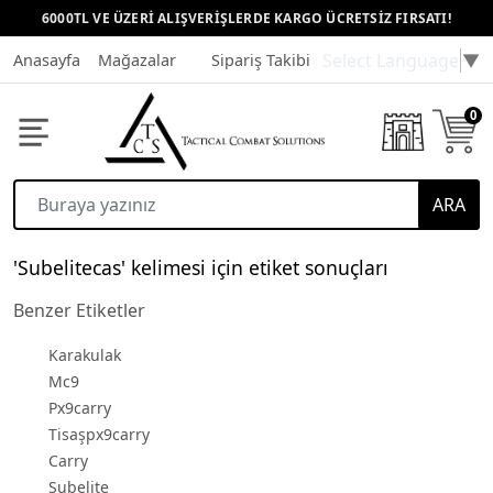
6000TL VE ÜZERİ ALIŞVERİŞLERDE KARGO ÜCRETSİZ FIRSATI!
Select Language
▼
Anasayfa
Mağazalar
Sipariş Takibi
Müşteri Hizmetleri
0
ARA
'Subelitecas' kelimesi için etiket sonuçları
Benzer Etiketler
Karakulak
Mc9
Px9carry
Tisaşpx9carry
Carry
Subelite