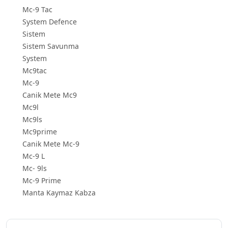
Mc-9 Tac
System Defence
Sistem
Sistem Savunma
System
Mc9tac
Mc-9
Canik Mete Mc9
Mc9l
Mc9ls
Mc9prime
Canik Mete Mc-9
Mc-9 L
Mc- 9ls
Mc-9 Prime
Manta Kaymaz Kabza