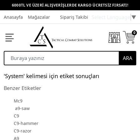
6000TL VE ÜZERİ ALIŞVERİŞLERDE KARGO ÜCRETSİZ FIRSATI!
Select Language
▼
Anasayfa
Mağazalar
Sipariş Takibi
Müşteri Hizmetleri
0
ARA
'System' kelimesi için etiket sonuçları
Benzer Etiketler
Mc9
a9-saw
C9
C9-hammer
C9-razor
A9