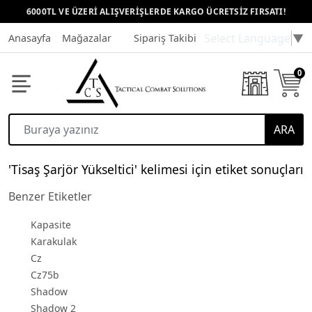
6000TL VE ÜZERİ ALIŞVERİŞLERDE KARGO ÜCRETSİZ FIRSATI!
Select Language
▼
Anasayfa
Mağazalar
Sipariş Takibi
Müşteri Hizmetleri
0
ARA
'Tisaş Şarjör Yükseltici' kelimesi için etiket sonuçları
Benzer Etiketler
Kapasite
Karakulak
Cz
Cz75b
Shadow
Shadow 2