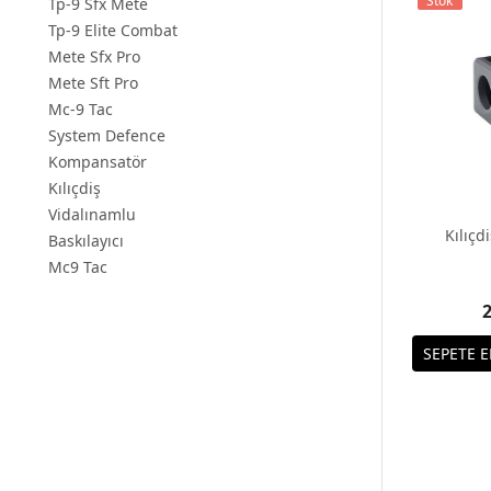
Stok
Tp-9 Sfx Mete
Tp-9 Elite Combat
Mete Sfx Pro
Mete Sft Pro
Mc-9 Tac
System Defence
Kompansatör
Kılıçdiş
Vidalınamlu
Kılıç
Baskılayıcı
Mc9 Tac
2