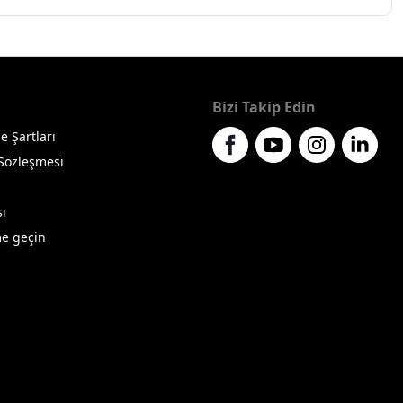
Bizi Takip Edin
e Şartları
 Sözleşmesi
sı
me geçin