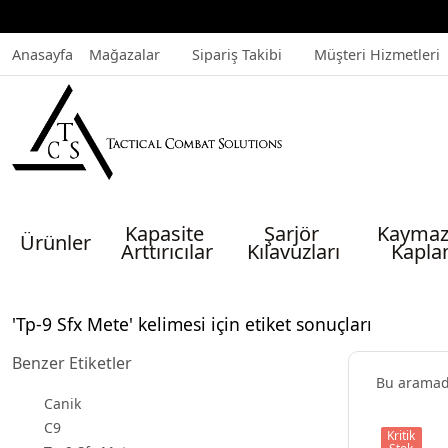
Anasayfa
Mağazalar
Sipariş Takibi
Müşteri Hizmetleri
Kapasite 
Şarjör 
Kaymaz
Ürünler
Arttırıcılar
Kılavuzları
Kapla
'Tp-9 Sfx Mete' kelimesi için etiket sonuçları
Benzer Etiketler
Bu arama
Canik
C9
Kritik