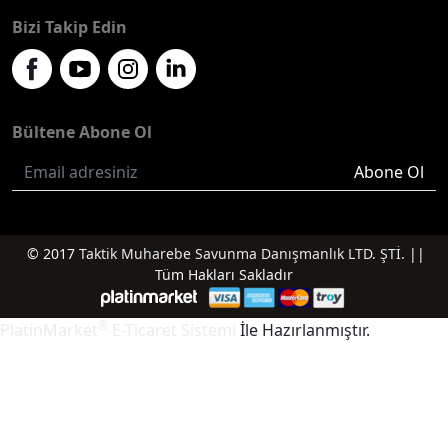
Bizi Takip Edin
Bültene Abone Ol
Abone Ol
© 2017
Taktik Muharebe Savunma Danışmanlık LTD. ŞTİ.
||
Tüm Hakları Sakladır
®
PlatinMarket
E-Ticaret Sistemi
İle Hazırlanmıştır.