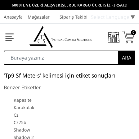
6000TL VE ÜZERİ ALIŞVERİŞLERDE KARGO ÜCRETSİZ FIRSATI!
Select Language
▼
Anasayfa
Mağazalar
Sipariş Takibi
Müşteri Hizmetleri
0
ARA
'Tp9 Sf Mete-s' kelimesi için etiket sonuçları
Benzer Etiketler
Kapasite
Karakulak
Cz
Cz75b
Shadow
Shadow 2