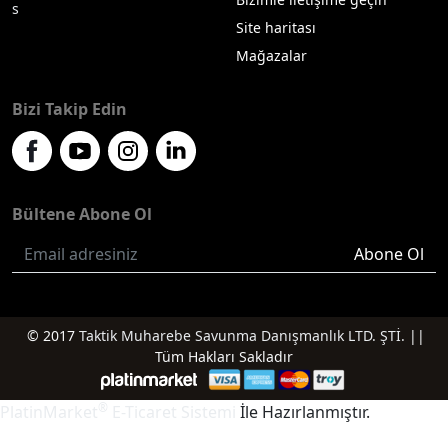
s
Site haritası
Mağazalar
Bizi Takip Edin
Bültene Abone Ol
Abone Ol
© 2017
Taktik Muharebe Savunma Danışmanlık LTD. ŞTİ.
||
Tüm Hakları Sakladır
®
PlatinMarket
E-Ticaret Sistemi
İle Hazırlanmıştır.