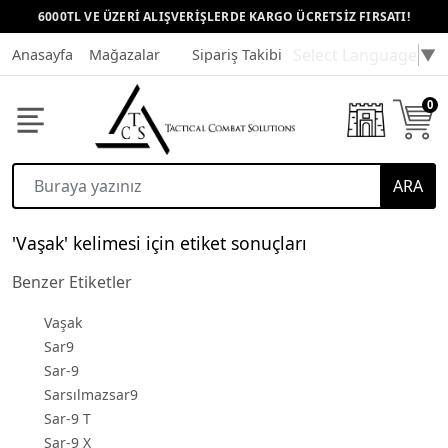
6000TL VE ÜZERİ ALIŞVERİŞLERDE KARGO ÜCRETSİZ FIRSATI!
Select Language
▼
Anasayfa
Mağazalar
Sipariş Takibi
Müşteri Hizmetleri
0
ARA
'Vaşak' kelimesi için etiket sonuçları
Benzer Etiketler
Vaşak
Sar9
Sar-9
Sarsılmazsar9
Sar-9 T
Sar-9 X